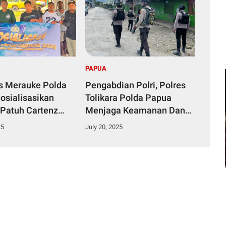
PAPUA
s Merauke Polda
Pengabdian Polri, Polres
osialisasikan
Tolikara Polda Papua
 Patuh Cartenz
Menjaga Keamanan Dan
eselamatan
Kenyamanan Masyarakat
25
July 20, 2025
ara Sangatlah