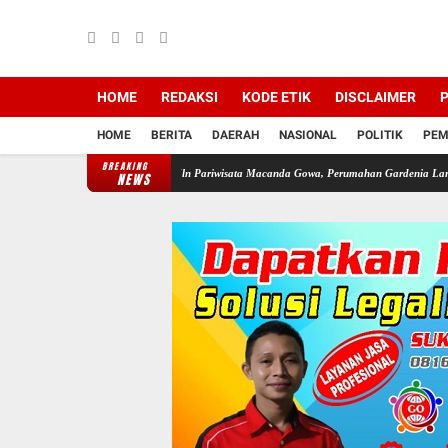
HOME
REDAKSI
KODE ETIK
DISCLAIMER
P
HOME
BERITA
DAERAH
NASIONAL
POLITIK
PEM
BREAKING
ar Zona LP2B Di Jln Pariwisata Macanda Gowa, Perumahan Gardenia Land Tanpa Izin PBG
NEWS