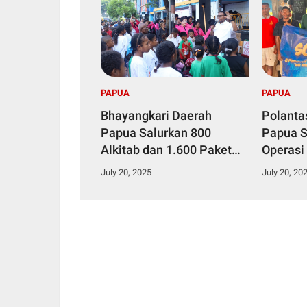
PAPUA
PAPUA
Bhayangkari Daerah
Polanta
Papua Salurkan 800
Papua S
Alkitab dan 1.600 Paket
Operasi
Makanan Bergizi dalam
2025, K
July 20, 2025
July 20, 20
Kegiatan KKR Anak Se-
Pengend
Kota Jayapura
Penting