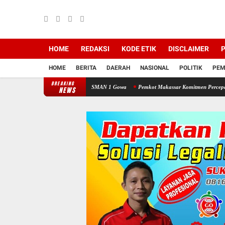
HOME
REDAKSI
KODE ETIK
DISCLAIMER
P
HOME
BERITA
DAERAH
NASIONAL
POLITIK
PEM
BREAKING
at Lalu Lintas di SMAN 1 Gowa
Pemkot Makassar Komitmen Percepatan Proyek PSEL
NEWS