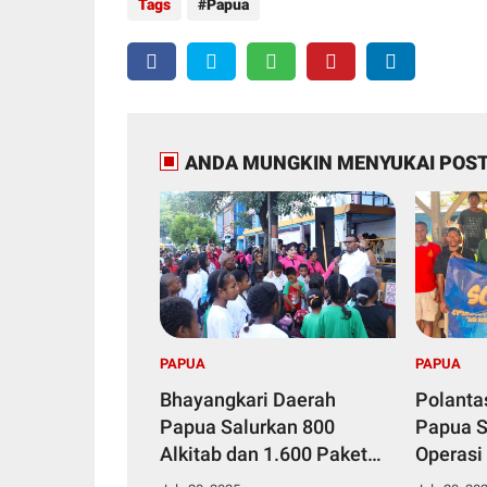
Tags
Papua
ANDA MUNGKIN MENYUKAI POST
PAPUA
PAPUA
Bhayangkari Daerah
Polanta
Papua Salurkan 800
Papua S
Alkitab dan 1.600 Paket
Operasi
Makanan Bergizi dalam
2025, K