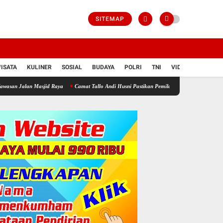
SITEMAP
ISATA
KULINER
SOSIAL
BUDAYA
POLRI
TNI
VIDIO
d Raya
Camat Tallo Andi Husni Pastikan Pemilahan Sampah di Kawasan Pasar Pannanpu