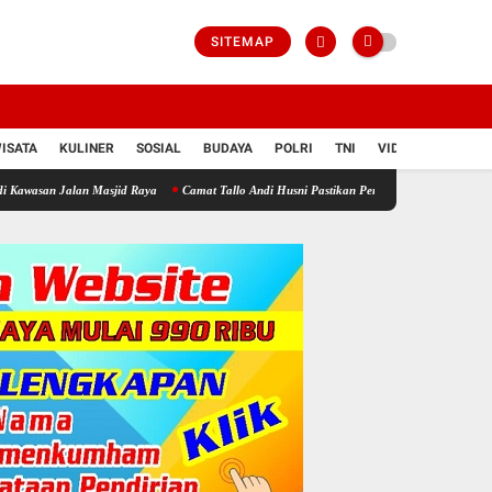
SITEMAP
ISATA
KULINER
SOSIAL
BUDAYA
POLRI
TNI
VIDIO
 Masjid Raya
Camat Tallo Andi Husni Pastikan Pemilahan Sampah di Kawasan Pasar Pan