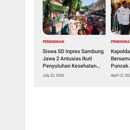
PENDIDIKAN
PENDIDIK
Siswa SD Inpres Sambung
Kapolda
Jawa 2 Antusias Ikuti
Bersam
Penyuluhan Kesehatan
Puncak 
Gigi dan Mulut
Pelaksa
July 22, 2026
April 12, 20
Nasiona