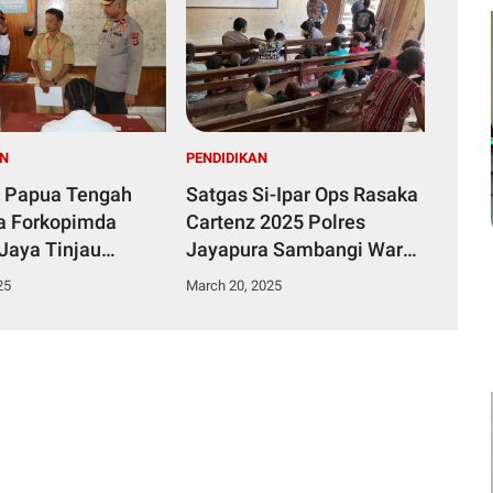
AN
PENDIDIKAN
 Papua Tengah
Satgas Si-Ipar Ops Rasaka
a Forkopimda
Cartenz 2025 Polres
Jaya Tinjau
Jayapura Sambangi Warga
naan Ujian
Mamberamo di Sentani
25
March 20, 2025
l