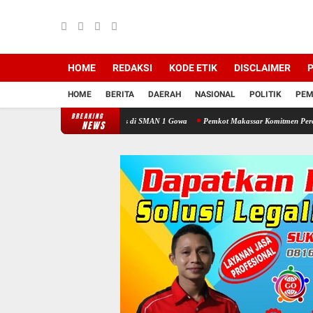
HOME
REDAKSI
KODE ETIK
DISCLAIMER
P
HOME
BERITA
DAERAH
NASIONAL
POLITIK
PEM
BREAKING
aya Taat Lalu Lintas di SMAN 1 Gowa
Pemkot Makassar Komitmen Percepatan Proyek 
NEWS