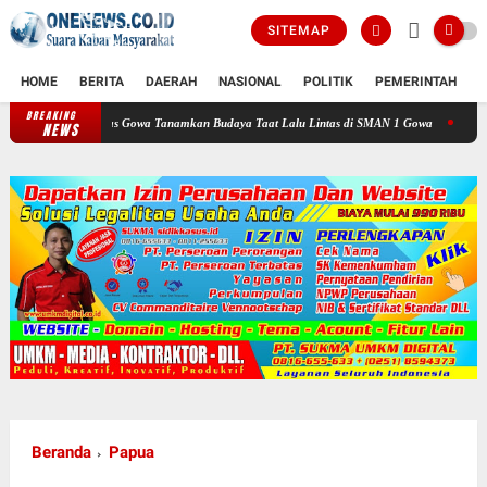
SITEMAP
HOME
BERITA
DAERAH
NASIONAL
POLITIK
PEMERINTAH
K
BREAKING
lantas Gowa Tanamkan Budaya Taat Lalu Lintas di SMAN 1 Gowa
Pemkot Makassar Komi
NEWS
Beranda
Papua