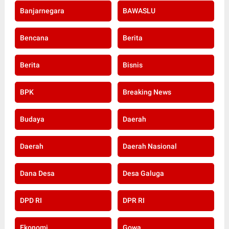
Banjarnegara
BAWASLU
Bencana
Berita
Berita
Bisnis
BPK
Breaking News
Budaya
Daerah
Daerah
Daerah Nasional
Dana Desa
Desa Galuga
DPD RI
DPR RI
Ekonomi
Gowa