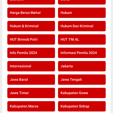
Harga Beras Mahal
Hukum
Hukum & Kriminal
Hukum Dan Kriminal
HUT Brimob Polri
HUT TNI AL
Info Pemilu 2024
Informasi Pemilu 2024
Internasional
Jakarta
Jawa Barat
Jawa Tengah
Jawa Timur
Kabupaten Gowa
Kabupaten Maros
Kabupaten Sidrap