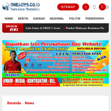
SITEMAP
HOME
BERITA
DAERAH
NASIONAL
POLITIK
PEMERINTAH
K
BREAKING
aat Lalu Lintas di SMAN 1 Gowa
Pemkot Makassar Komitmen Percepatan Proyek PSEL
NEWS
Beranda
News