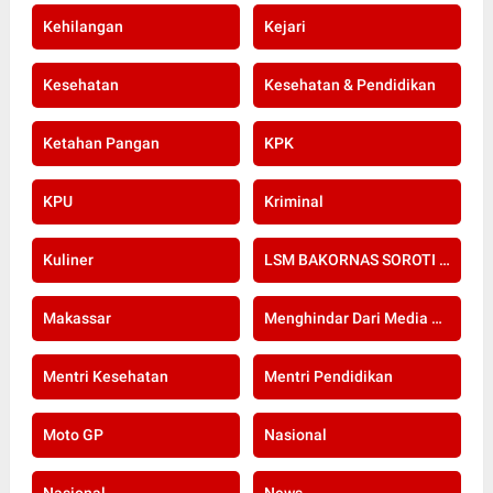
Kehilangan
Kejari
Kesehatan
Kesehatan & Pendidikan
Ketahan Pangan
KPK
KPU
Kriminal
Kuliner
LSM BAKORNAS SOROTI RE-SERTIFIKASI KOMPETENSI APOTEKER YANG DI SELENGGARAKAN OLEH KOLEGIUM FARMASI
Makassar
Menghindar Dari Media Setelah Terbongkar Kasus Dugaan Gratifikasi Komisioner KPU Kota Bogor
Mentri Kesehatan
Mentri Pendidikan
Moto GP
Nasional