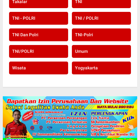
Takalar
TNI
TNI - POLRI
TNI / POLRI
TNI Dan Polri
TNI-Polri
TNI/POLRI
Umum
Wisata
Yogyakarta