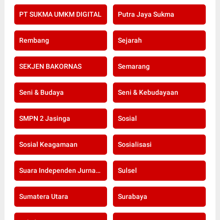
PT SUKMA UMKM DIGITAL
Putra Jaya Sukma
Rembang
Sejarah
SEKJEN BAKORNAS
Semarang
Seni & Budaya
Seni & Kebudayaan
SMPN 2 Jasinga
Sosial
Sosial Keagamaan
Sosialisasi
Suara Independen Jurnalis Indonesia
Sulsel
Sumatera Utara
Surabaya