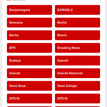
Banjarnegara
BAWASLU
Bencana
Berita
Berita
Bisnis
BPK
Breaking News
Budaya
Daerah
Daerah
Daerah Nasional
Dana Desa
Desa Galuga
DPD RI
DPR RI