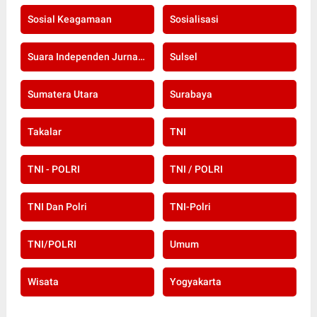
Sosial Keagamaan
Sosialisasi
Suara Independen Jurnalis Indonesia
Sulsel
Sumatera Utara
Surabaya
Takalar
TNI
TNI - POLRI
TNI / POLRI
TNI Dan Polri
TNI-Polri
TNI/POLRI
Umum
Wisata
Yogyakarta