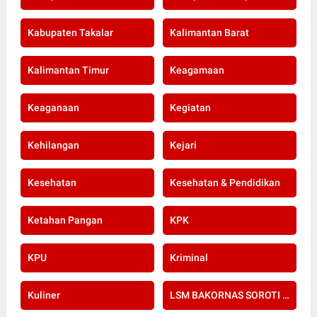
Kabupaten Takalar
Kalimantan Barat
Kalimantan Timur
Keagamaan
Keaganaan
Kegiatan
Kehilangan
Kejari
Kesehatan
Kesehatan & Pendidikan
Ketahan Pangan
KPK
KPU
Kriminal
Kuliner
LSM BAKORNAS SOROTI RE-SERTIFIKASI KOMPETENSI APOTEKER YANG DI SELENGGARAKAN OLEH KOLEGIUM FARMASI