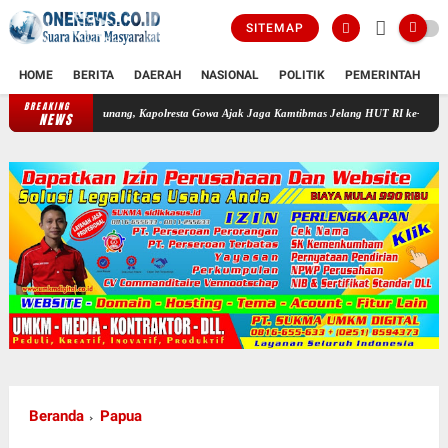
SITEMAP
HOME
BERITA
DAERAH
NASIONAL
POLITIK
PEMERINTAH
K
BREAKING
marunang, Kapolresta Gowa Ajak Jaga Kamtibmas Jelang HUT RI ke-81
AKP Hasan Fad
NEWS
Beranda
Papua