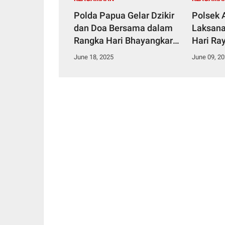
Polda Papua Gelar Dzikir
Polsek 
dan Doa Bersama dalam
Laksan
Rangka Hari Bhayangkara
Hari Ra
ke-79 Tahun 2025
Klasis 
June 18, 2025
June 09, 2