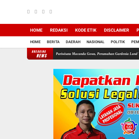
HOME
REDAKSI
KODE ETIK
DISCLAIMER
P
HOME
BERITA
DAERAH
NASIONAL
POLITIK
PEM
BREAKING
Zona LP2B Di Jln Pariwisata Macanda Gowa, Perumahan Gardenia Land Tanpa Izin PBG, D
NEWS