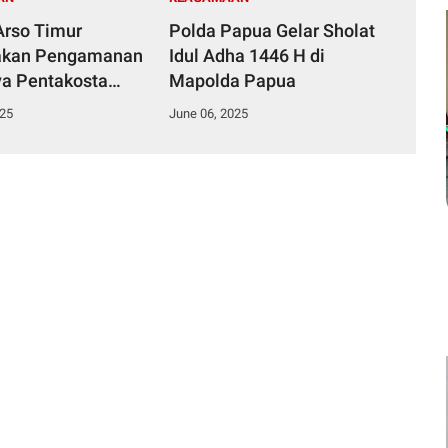
Arso Timur
Polda Papua Gelar Sholat
akan Pengamanan
Idul Adha 1446 H di
ya Pentakosta
Mapolda Papua
GKI Keerom
025
June 06, 2025