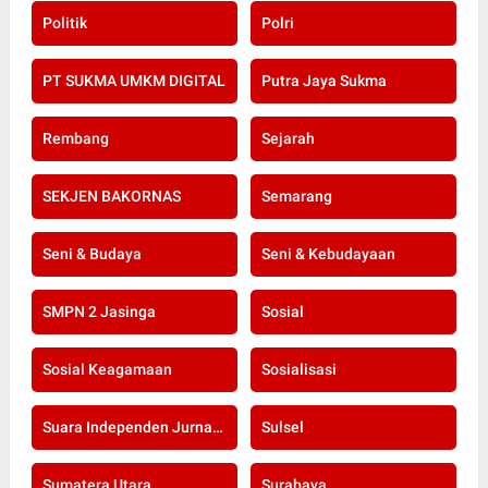
Politik
Polri
PT SUKMA UMKM DIGITAL
Putra Jaya Sukma
Rembang
Sejarah
SEKJEN BAKORNAS
Semarang
Seni & Budaya
Seni & Kebudayaan
SMPN 2 Jasinga
Sosial
Sosial Keagamaan
Sosialisasi
Suara Independen Jurnalis Indonesia
Sulsel
Sumatera Utara
Surabaya