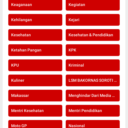
Keaganaan
Kegiatan
Kehilangan
Kejari
Kesehatan
Kesehatan & Pendidikan
Ketahan Pangan
KPK
KPU
Kriminal
Kuliner
LSM BAKORNAS SOROTI RE-SERTIFIKASI KOMPETENSI APOTEKER YANG DI SELENGGARAKAN OLEH KOLEGIUM FARMASI
Makassar
Menghindar Dari Media Setelah Terbongkar Kasus Dugaan Gratifikasi Komisioner KPU Kota Bogor
Mentri Kesehatan
Mentri Pendidikan
Moto GP
Nasional