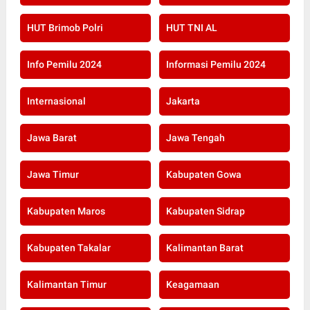
HUT Brimob Polri
HUT TNI AL
Info Pemilu 2024
Informasi Pemilu 2024
Internasional
Jakarta
Jawa Barat
Jawa Tengah
Jawa Timur
Kabupaten Gowa
Kabupaten Maros
Kabupaten Sidrap
Kabupaten Takalar
Kalimantan Barat
Kalimantan Timur
Keagamaan