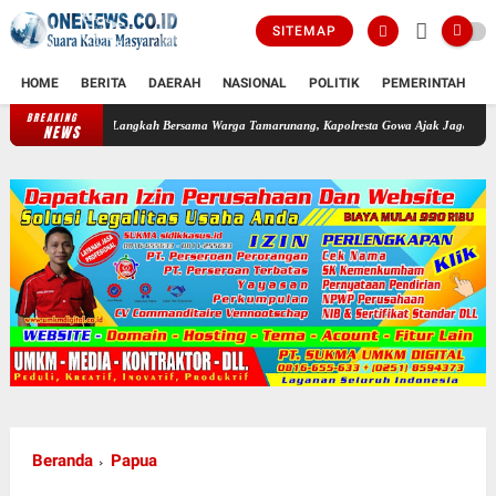
SITEMAP
HOME
BERITA
DAERAH
NASIONAL
POLITIK
PEMERINTAH
K
BREAKING
Langkah Bersama Warga Tamarunang, Kapolresta Gowa Ajak Jaga Kamtibmas Jelang H
NEWS
Beranda
Papua