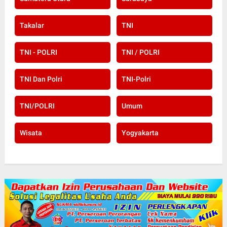
Takalar
TNI
TNI - POLRI
TNI / POLRI
TNI Dan Polri
TNI-Polri
TNI/POLRI
Umum
Wisata
Yogyakarta