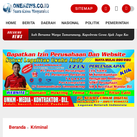
SITEMAP
HOME
BERITA
DAERAH
NASIONAL
POLITIK
PEMERINTAH
K
BREAKING
Langkah Bersama Warga Tamarunang, Kapolresta Gowa Ajak Jaga Kamtibmas Jelang HUT R
NEWS
Beranda
Kriminal