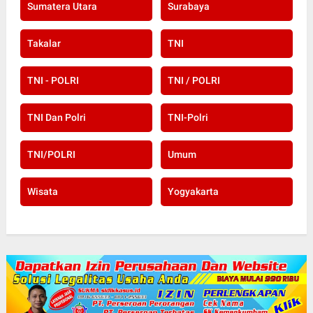
Sumatera Utara
Surabaya
Takalar
TNI
TNI - POLRI
TNI / POLRI
TNI Dan Polri
TNI-Polri
TNI/POLRI
Umum
Wisata
Yogyakarta