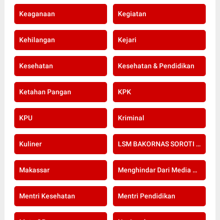
Keaganaan
Kegiatan
Kehilangan
Kejari
Kesehatan
Kesehatan & Pendidikan
Ketahan Pangan
KPK
KPU
Kriminal
Kuliner
LSM BAKORNAS SOROTI RE-SERTIFIKASI KOMPETENSI APOTEKER YANG DI SELENGGARAKAN OLEH KOLEGIUM FARMASI
Makassar
Menghindar Dari Media Setelah Terbongkar Kasus Dugaan Gratifikasi Komisioner KPU Kota Bogor
Mentri Kesehatan
Mentri Pendidikan