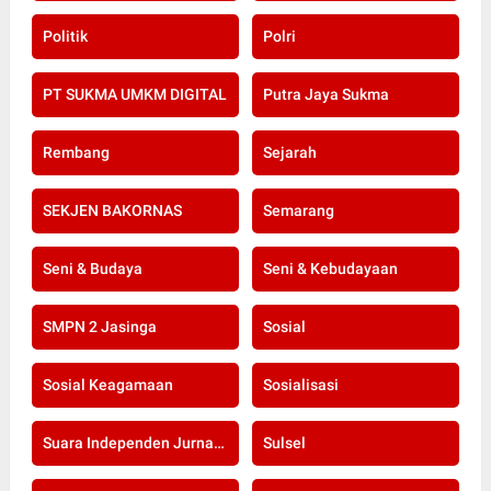
Politik
Polri
PT SUKMA UMKM DIGITAL
Putra Jaya Sukma
Rembang
Sejarah
SEKJEN BAKORNAS
Semarang
Seni & Budaya
Seni & Kebudayaan
SMPN 2 Jasinga
Sosial
Sosial Keagamaan
Sosialisasi
Suara Independen Jurnalis Indonesia
Sulsel