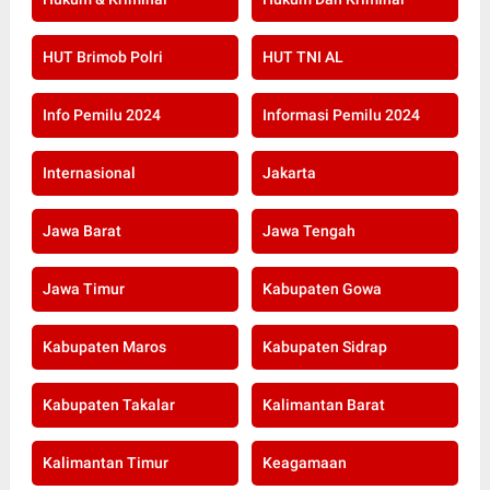
HUT Brimob Polri
HUT TNI AL
Info Pemilu 2024
Informasi Pemilu 2024
Internasional
Jakarta
Jawa Barat
Jawa Tengah
Jawa Timur
Kabupaten Gowa
Kabupaten Maros
Kabupaten Sidrap
Kabupaten Takalar
Kalimantan Barat
Kalimantan Timur
Keagamaan