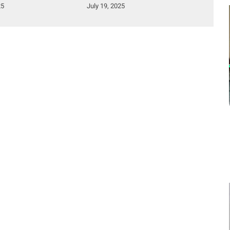
untuk Personel dan
25
July 19, 2025