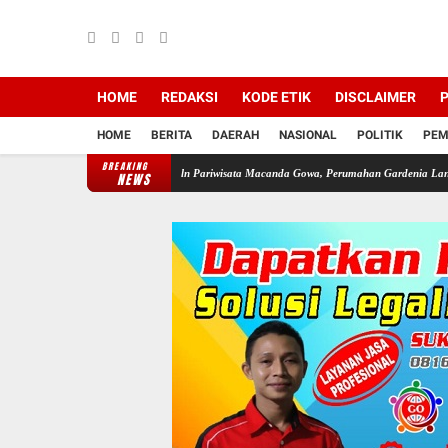
HOME
REDAKSI
KODE ETIK
DISCLAIMER
P
HOME
BERITA
DAERAH
NASIONAL
POLITIK
PEM
BREAKING
r Zona LP2B Di Jln Pariwisata Macanda Gowa, Perumahan Gardenia Land Tanpa Izin PBG,
NEWS