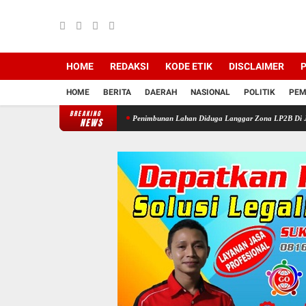
HOME
REDAKSI
KODE ETIK
DISCLAIMER
P
HOME
BERITA
DAERAH
NASIONAL
POLITIK
PEM
BREAKING
ga di Jalan Raya
Penimbunan Lahan Diduga Langgar Zona LP2B Di Jln Pariwisata Mac
NEWS