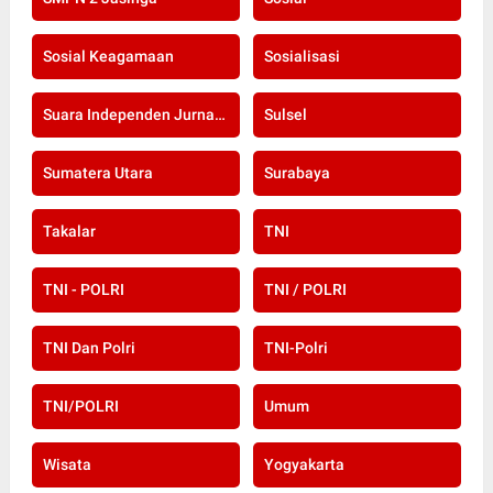
Sosial Keagamaan
Sosialisasi
Suara Independen Jurnalis Indonesia
Sulsel
Sumatera Utara
Surabaya
Takalar
TNI
TNI - POLRI
TNI / POLRI
TNI Dan Polri
TNI-Polri
TNI/POLRI
Umum
Wisata
Yogyakarta