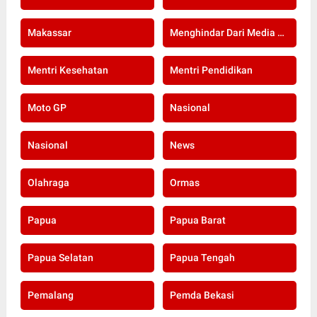
Makassar
Menghindar Dari Media Setelah Terbongkar Kasus Dugaan Gratifikasi Komisioner KPU Kota Bogor
Mentri Kesehatan
Mentri Pendidikan
Moto GP
Nasional
Nasional
News
Olahraga
Ormas
Papua
Papua Barat
Papua Selatan
Papua Tengah
Pemalang
Pemda Bekasi