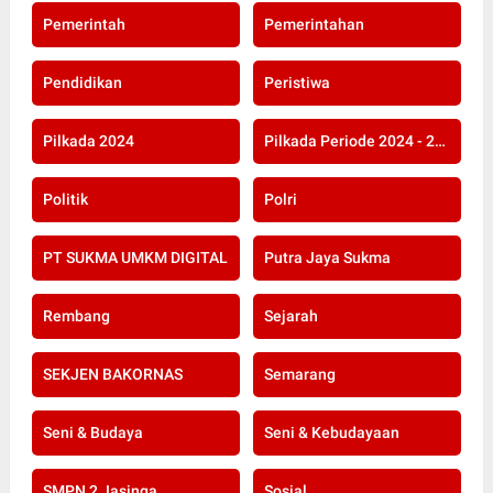
Pemerintah
Pemerintahan
Pendidikan
Peristiwa
Pilkada 2024
Pilkada Periode 2024 - 2029
Politik
Polri
PT SUKMA UMKM DIGITAL
Putra Jaya Sukma
Rembang
Sejarah
SEKJEN BAKORNAS
Semarang
Seni & Budaya
Seni & Kebudayaan
SMPN 2 Jasinga
Sosial