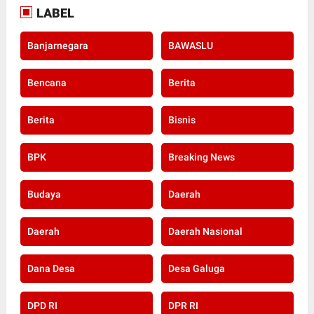
LABEL
Banjarnegara
BAWASLU
Bencana
Berita
Berita
Bisnis
BPK
Breaking News
Budaya
Daerah
Daerah
Daerah Nasional
Dana Desa
Desa Galuga
DPD RI
DPR RI