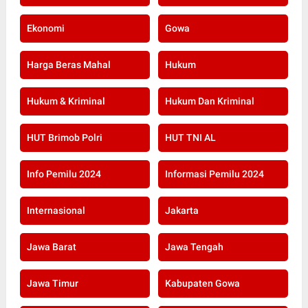
Ekonomi
Gowa
Harga Beras Mahal
Hukum
Hukum & Kriminal
Hukum Dan Kriminal
HUT Brimob Polri
HUT TNI AL
Info Pemilu 2024
Informasi Pemilu 2024
Internasional
Jakarta
Jawa Barat
Jawa Tengah
Jawa Timur
Kabupaten Gowa