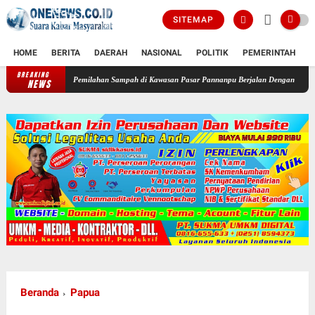
SITEMAP
HOME
BERITA
DAERAH
NASIONAL
POLITIK
PEMERINTAH
K
BREAKING
tikan Pemilahan Sampah di Kawasan Pasar Pannanpu Berjalan Dengan Baik
Satlantas Po
NEWS
Beranda
Papua