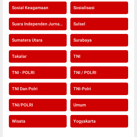
Sosial Keagamaan
Sosialisasi
Suara Independen Jurnalis Indonesia
Sulsel
Sumatera Utara
Surabaya
Takalar
TNI
TNI - POLRI
TNI / POLRI
TNI Dan Polri
TNI-Polri
TNI/POLRI
Umum
Wisata
Yogyakarta