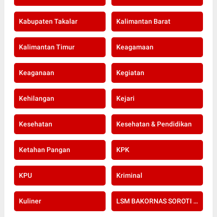
Kabupaten Takalar
Kalimantan Barat
Kalimantan Timur
Keagamaan
Keaganaan
Kegiatan
Kehilangan
Kejari
Kesehatan
Kesehatan & Pendidikan
Ketahan Pangan
KPK
KPU
Kriminal
Kuliner
LSM BAKORNAS SOROTI RE-SERTIFIKASI KOMPETENSI APOTEKER YANG DI SELENGGARAKAN OLEH KOLEGIUM FARMASI