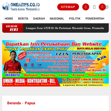
SITEMAP
HOME
BERITA
DAERAH
NASIONAL
POLITIK
PEMERINTAH
K
BREAKING
uga Langgar Zona LP2B Di Jln Pariwisata Macanda Gowa, Perumahan Gardenia Land Tanpa 
NEWS
Beranda
Papua