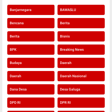
Banjarnegara
BAWASLU
Bencana
Berita
Berita
Bisnis
BPK
Breaking News
Budaya
Daerah
Daerah
Daerah Nasional
Dana Desa
Desa Galuga
DPD RI
DPR RI