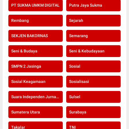
PT SUKMA UMKM DIGITAL
Putra Jaya Sukma
Rembang
Sejarah
SEKJEN BAKORNAS
Semarang
Seni & Budaya
Seni & Kebudayaan
SMPN 2 Jasinga
Sosial
Sosial Keagamaan
Sosialisasi
Suara Independen Jurnalis Indonesia
Sulsel
Sumatera Utara
Surabaya
Takalar
TNI