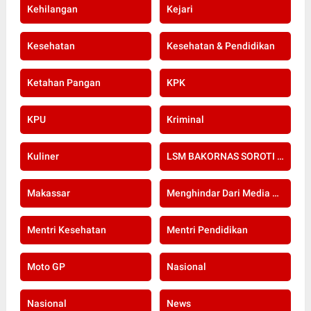
Kehilangan
Kejari
Kesehatan
Kesehatan & Pendidikan
Ketahan Pangan
KPK
KPU
Kriminal
Kuliner
LSM BAKORNAS SOROTI RE-SERTIFIKASI KOMPETENSI APOTEKER YANG DI SELENGGARAKAN OLEH KOLEGIUM FARMASI
Makassar
Menghindar Dari Media Setelah Terbongkar Kasus Dugaan Gratifikasi Komisioner KPU Kota Bogor
Mentri Kesehatan
Mentri Pendidikan
Moto GP
Nasional
Nasional
News