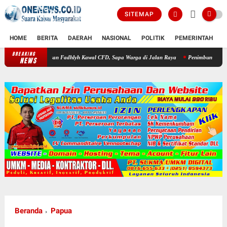
SITEMAP
HOME
BERITA
DAERAH
NASIONAL
POLITIK
PEMERINTAH
K
BREAKING
 Hasan Fadhlyh Kawal CFD, Sapa Warga di Jalan Raya
Penimbunan Lahan Diduga Langg
NEWS
Beranda
Papua