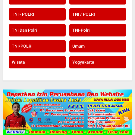
TNI - POLRI
TNI / POLRI
TNI Dan Polri
TNI-Polri
TNI/POLRI
Umum
Wisata
Yogyakarta