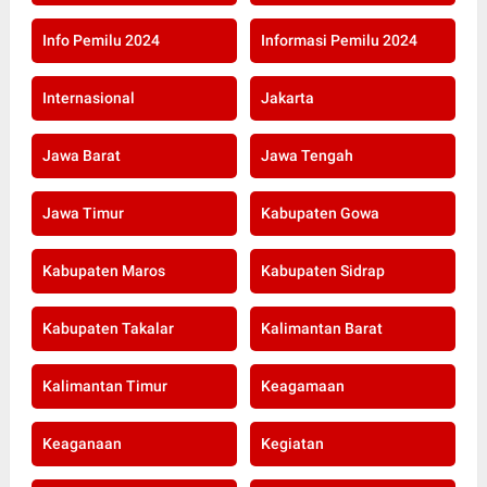
Info Pemilu 2024
Informasi Pemilu 2024
Internasional
Jakarta
Jawa Barat
Jawa Tengah
Jawa Timur
Kabupaten Gowa
Kabupaten Maros
Kabupaten Sidrap
Kabupaten Takalar
Kalimantan Barat
Kalimantan Timur
Keagamaan
Keaganaan
Kegiatan