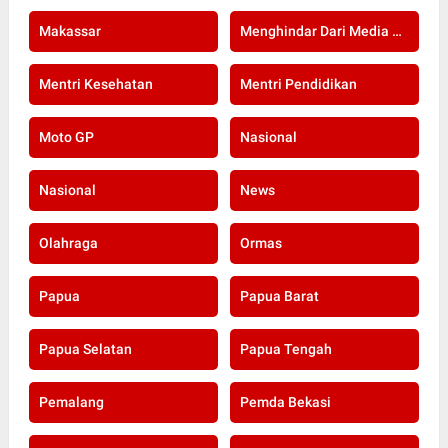
Makassar
Menghindar Dari Media Setelah Terbongkar Kasus Dugaan Gratifikasi Komisioner KPU Kota Bogor
Mentri Kesehatan
Mentri Pendidikan
Moto GP
Nasional
Nasional
News
Olahraga
Ormas
Papua
Papua Barat
Papua Selatan
Papua Tengah
Pemalang
Pemda Bekasi