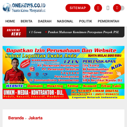
SITEMAP
HOME
BERITA
DAERAH
NASIONAL
POLITIK
PEMERINTAH
K
BREAKING
Pemkot Makassar Komitmen Percepatan Proyek PSEL
Kasat Lantas Polr
NEWS
Beranda
Jakarta