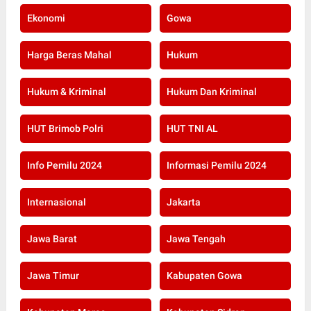
Ekonomi
Gowa
Harga Beras Mahal
Hukum
Hukum & Kriminal
Hukum Dan Kriminal
HUT Brimob Polri
HUT TNI AL
Info Pemilu 2024
Informasi Pemilu 2024
Internasional
Jakarta
Jawa Barat
Jawa Tengah
Jawa Timur
Kabupaten Gowa