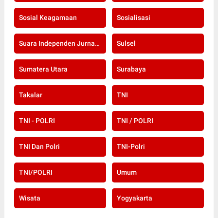
Sosial Keagamaan
Sosialisasi
Suara Independen Jurnalis Indonesia
Sulsel
Sumatera Utara
Surabaya
Takalar
TNI
TNI - POLRI
TNI / POLRI
TNI Dan Polri
TNI-Polri
TNI/POLRI
Umum
Wisata
Yogyakarta