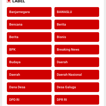
LABEL
Banjarnegara
BAWASLU
Bencana
Berita
Berita
Bisnis
BPK
Breaking News
Budaya
Daerah
Daerah
Daerah Nasional
Dana Desa
Desa Galuga
DPD RI
DPR RI