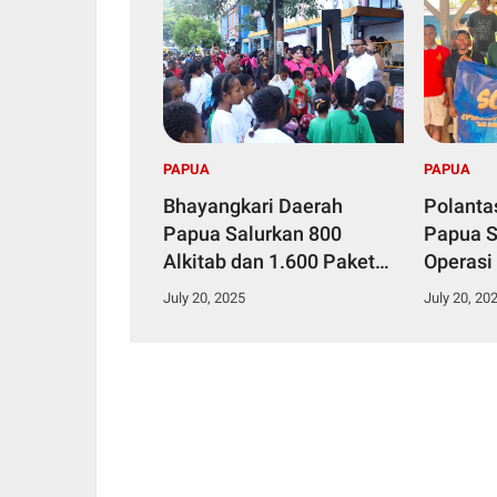
PAPUA
PAPUA
Bhayangkari Daerah
Polanta
Papua Salurkan 800
Papua S
Alkitab dan 1.600 Paket
Operasi
Makanan Bergizi dalam
2025, K
July 20, 2025
July 20, 20
Kegiatan KKR Anak Se-
Pengend
Kota Jayapura
Penting