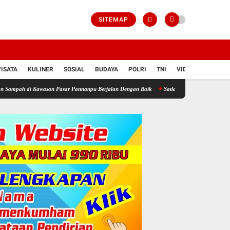
SITEMAP
ISATA
KULINER
SOSIAL
BUDAYA
POLRI
TNI
VIDIO
wasan Pasar Pannanpu Berjalan Dengan Baik
Satlantas Polresta Gowa Mengajak Generasi 