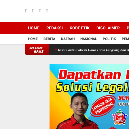
HOME
REDAKSI
KODE ETIK
DISCLAIMER
P
HOME
BERITA
DAERAH
NASIONAL
POLITIK
PEM
BREAKING
epatan Proyek PSEL
Kasat Lantas Polresta Gowa Turun Langsung Atur Arus Lalu Lintas 
NEWS