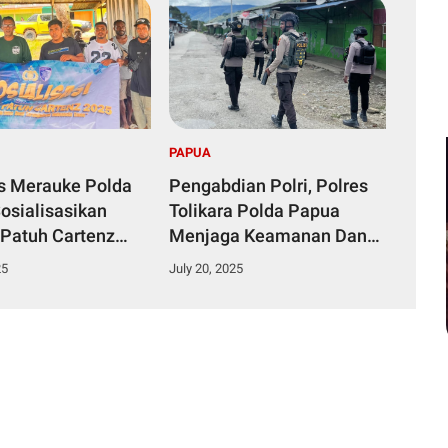
PAPUA
s Merauke Polda
Pengabdian Polri, Polres
osialisasikan
Tolikara Polda Papua
 Patuh Cartenz
Menjaga Keamanan Dan
eselamatan
Kenyamanan Masyarakat
25
July 20, 2025
ara Sangatlah