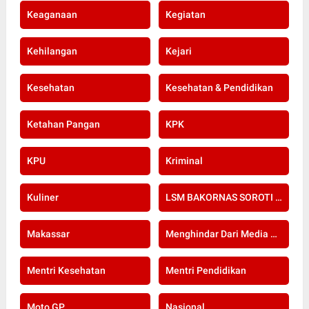
Keaganaan
Kegiatan
Kehilangan
Kejari
Kesehatan
Kesehatan & Pendidikan
Ketahan Pangan
KPK
KPU
Kriminal
Kuliner
LSM BAKORNAS SOROTI RE-SERTIFIKASI KOMPETENSI APOTEKER YANG DI SELENGGARAKAN OLEH KOLEGIUM FARMASI
Makassar
Menghindar Dari Media Setelah Terbongkar Kasus Dugaan Gratifikasi Komisioner KPU Kota Bogor
Mentri Kesehatan
Mentri Pendidikan
Moto GP
Nasional