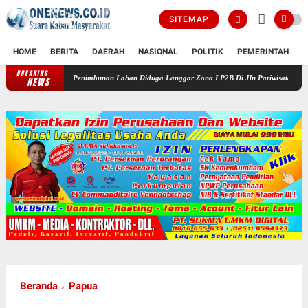
SITEMAP
HOME
BERITA
DAERAH
NASIONAL
POLITIK
PEMERINTAH
K
BREAKING
Penimbunan Lahan Diduga Langgar Zona LP2B Di Jln Pariwisata Macanda Gowa, Perum
NEWS
Beranda
Papua