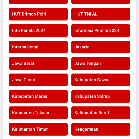
HUT Brimob Polri
HUT TNI AL
Info Pemilu 2024
Informasi Pemilu 2024
Internasional
Jakarta
Jawa Barat
Jawa Tengah
Jawa Timur
Kabupaten Gowa
Kabupaten Maros
Kabupaten Sidrap
Kabupaten Takalar
Kalimantan Barat
Kalimantan Timur
Keagamaan