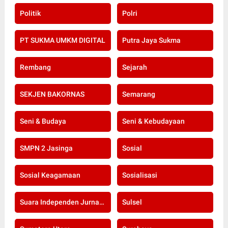
Politik
Polri
PT SUKMA UMKM DIGITAL
Putra Jaya Sukma
Rembang
Sejarah
SEKJEN BAKORNAS
Semarang
Seni & Budaya
Seni & Kebudayaan
SMPN 2 Jasinga
Sosial
Sosial Keagamaan
Sosialisasi
Suara Independen Jurnalis Indonesia
Sulsel