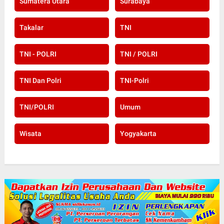
Sumatera Utara
Surabaya
Takalar
TNI
TNI - POLRI
TNI / POLRI
TNI Dan Polri
TNI-Polri
TNI/POLRI
Umum
Wisata
Yogyakarta