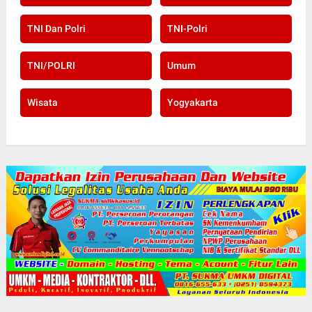
TNI Dan Polri
TNI-Polri
TNI/POLRI
Umum
Wisata
Yogyakarta