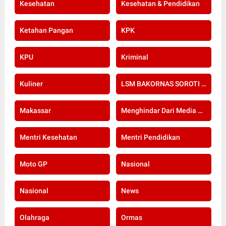
Kesehatan
Kesehatan & Pendidikan
Ketahan Pangan
KPK
KPU
Kriminal
Kuliner
LSM BAKORNAS SOROTI RE-SERTIFIKASI KOMPETENSI APOTEKER YANG DI SELENGGARAKAN OLEH KOLEGIUM FARMASI
Makassar
Menghindar Dari Media Setelah Terbongkar Kasus Dugaan Gratifikasi Komisioner KPU Kota Bogor
Mentri Kesehatan
Mentri Pendidikan
Moto GP
Nasional
Nasional
News
Olahraga
Ormas