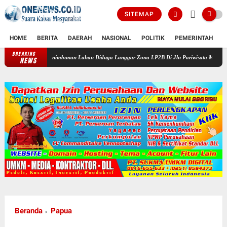
SITEMAP
HOME
BERITA
DAERAH
NASIONAL
POLITIK
PEMERINTAH
K
BREAKING
Penimbunan Lahan Diduga Langgar Zona LP2B Di Jln Pariwisata Macanda Gowa, Perumaha
NEWS
Beranda
Papua