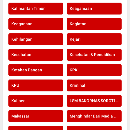
Kalimantan Timur
Keagamaan
Keaganaan
Kegiatan
Kehilangan
Kejari
Kesehatan
Kesehatan & Pendidikan
Ketahan Pangan
KPK
KPU
Kriminal
Kuliner
LSM BAKORNAS SOROTI RE-SERTIFIKASI KOMPETENSI APOTEKER YANG DI SELENGGARAKAN OLEH KOLEGIUM FARMASI
Makassar
Menghindar Dari Media Setelah Terbongkar Kasus Dugaan Gratifikasi Komisioner KPU Kota Bogor