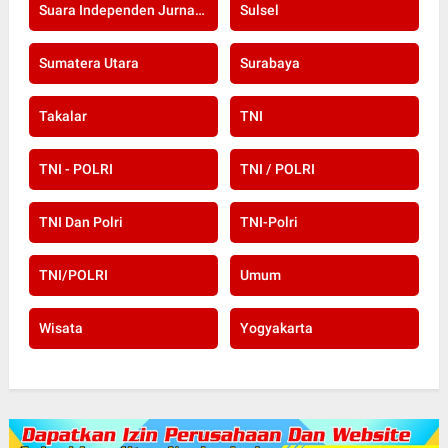
Suara Independen Jurnalis Indonesia
Sulsel
Sumatera Utara
Surabaya
Takalar
TNI
TNI - POLRI
TNI / POLRI
TNI Dan Polri
TNI-Polri
TNI/POLRI
Umum
Wisata
Yogyakarta