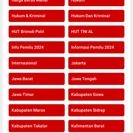
Hukum & Kriminal
Hukum Dan Kriminal
HUT Brimob Polri
HUT TNI AL
Info Pemilu 2024
Informasi Pemilu 2024
Internasional
Jakarta
Jawa Barat
Jawa Tengah
Jawa Timur
Kabupaten Gowa
Kabupaten Maros
Kabupaten Sidrap
Kabupaten Takalar
Kalimantan Barat