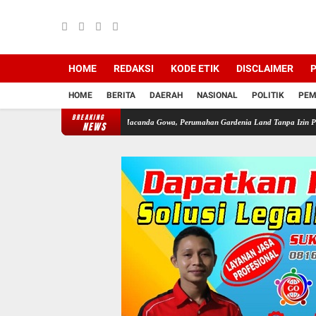
HOME
REDAKSI
KODE ETIK
DISCLAIMER
P
HOME
BERITA
DAERAH
NASIONAL
POLITIK
PEM
BREAKING
Di Jln Pariwisata Macanda Gowa, Perumahan Gardenia Land Tanpa Izin PBG, Diduga Pakai
NEWS