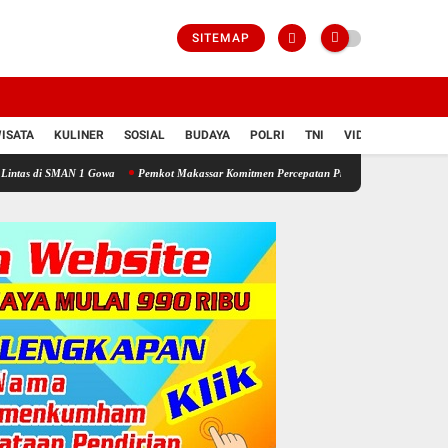
SITEMAP
ISATA
KULINER
SOSIAL
BUDAYA
POLRI
TNI
VIDIO
 1 Gowa
Pemkot Makassar Komitmen Percepatan Proyek PSEL
Kasat Lantas Polresta