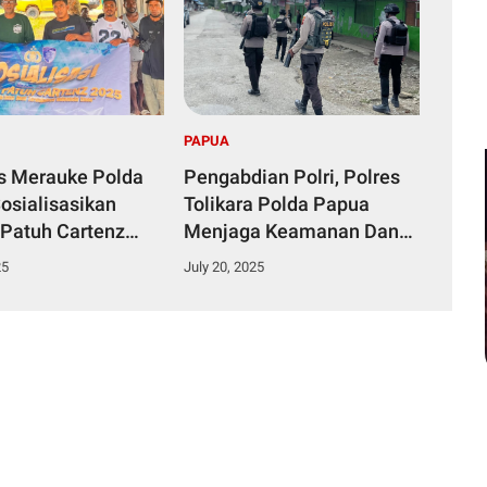
PAPUA
s Merauke Polda
Pengabdian Polri, Polres
osialisasikan
Tolikara Polda Papua
 Patuh Cartenz
Menjaga Keamanan Dan
eselamatan
Kenyamanan Masyarakat
25
July 20, 2025
ara Sangatlah