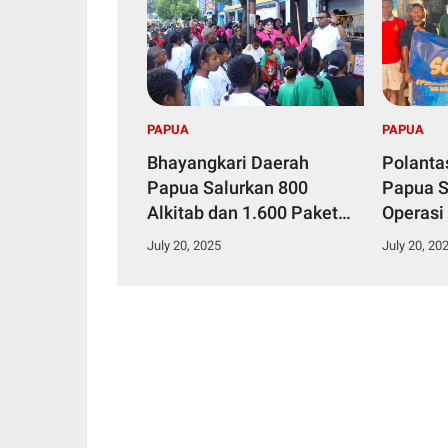
PAPUA
PAPUA
Bhayangkari Daerah
Polanta
Papua Salurkan 800
Papua S
Alkitab dan 1.600 Paket
Operasi
Makanan Bergizi dalam
2025, K
July 20, 2025
July 20, 20
Kegiatan KKR Anak Se-
Pengend
Kota Jayapura
Penting