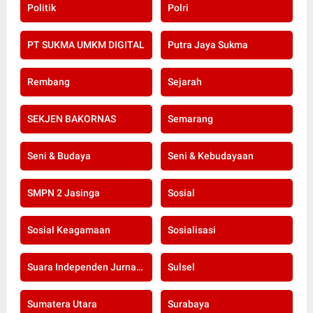
Politik
Polri
PT SUKMA UMKM DIGITAL
Putra Jaya Sukma
Rembang
Sejarah
SEKJEN BAKORNAS
Semarang
Seni & Budaya
Seni & Kebudayaan
SMPN 2 Jasinga
Sosial
Sosial Keagamaan
Sosialisasi
Suara Independen Jurnalis Indonesia
Sulsel
Sumatera Utara
Surabaya