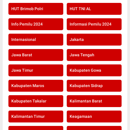
HUT Brimob Polri
HUT TNI AL
Info Pemilu 2024
Informasi Pemilu 2024
Internasional
Jakarta
Jawa Barat
Jawa Tengah
Jawa Timur
Kabupaten Gowa
Kabupaten Maros
Kabupaten Sidrap
Kabupaten Takalar
Kalimantan Barat
Kalimantan Timur
Keagamaan