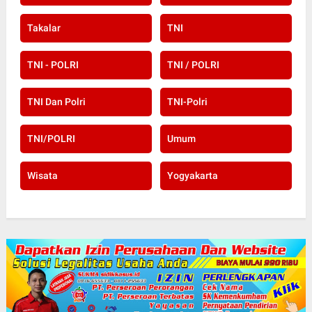
Takalar
TNI
TNI - POLRI
TNI / POLRI
TNI Dan Polri
TNI-Polri
TNI/POLRI
Umum
Wisata
Yogyakarta