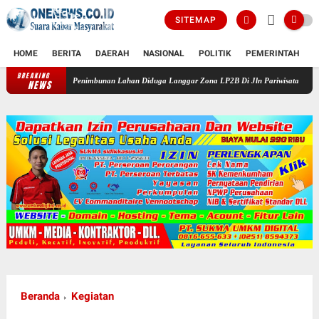
SITEMAP
HOME
BERITA
DAERAH
NASIONAL
POLITIK
PEMERINTAH
K
BREAKING
Penimbunan Lahan Diduga Langgar Zona LP2B Di Jln Pariwisata Macanda Gowa, Peruma
NEWS
Beranda
Kegiatan