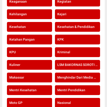
Keaganaan
Kegiatan
Kehilangan
Kejari
Kesehatan
Kesehatan & Pendidikan
Ketahan Pangan
KPK
KPU
Kriminal
Kuliner
LSM BAKORNAS SOROTI RE-SERTIFIKASI KOMPETENSI APOTEKER YANG DI SELENGGARAKAN OLEH KOLEGIUM FARMASI
Makassar
Menghindar Dari Media Setelah Terbongkar Kasus Dugaan Gratifikasi Komisioner KPU Kota Bogor
Mentri Kesehatan
Mentri Pendidikan
Moto GP
Nasional