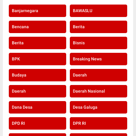
Banjarnegara
BAWASLU
Bencana
Berita
Berita
Bisnis
BPK
Breaking News
Budaya
Daerah
Daerah
Daerah Nasional
Dana Desa
Desa Galuga
DPD RI
DPR RI