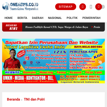
SITEMAP
HOME
BERITA
DAERAH
NASIONAL
POLITIK
PEMERINTAH
K
BREAKING
AKP Hasan Fadhlyh Kawal CFD, Sapa Warga di Jalan Raya
Penimbunan Lahan Diduga La
NEWS
Beranda
TNI dan Polri