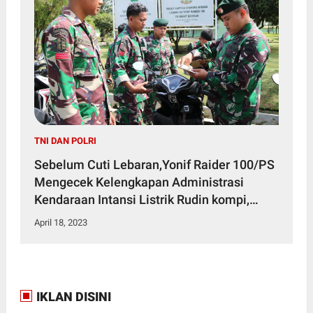
TNI DAN POLRI
Sebelum Cuti Lebaran,Yonif Raider 100/PS
Mengecek Kelengkapan Administrasi
Kendaraan Intansi Listrik Rudin kompi,
Barak Gedung, Amunisi dan Senjata
April 18, 2023
IKLAN DISINI