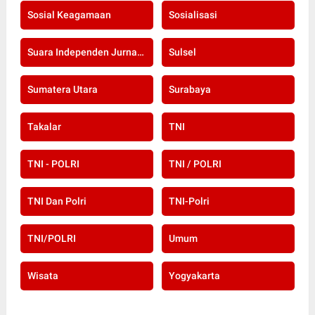
Sosial Keagamaan
Sosialisasi
Suara Independen Jurnalis Indonesia
Sulsel
Sumatera Utara
Surabaya
Takalar
TNI
TNI - POLRI
TNI / POLRI
TNI Dan Polri
TNI-Polri
TNI/POLRI
Umum
Wisata
Yogyakarta