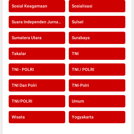
Sosial Keagamaan
Sosialisasi
Suara Independen Jurnalis Indonesia
Sulsel
Sumatera Utara
Surabaya
Takalar
TNI
TNI - POLRI
TNI / POLRI
TNI Dan Polri
TNI-Polri
TNI/POLRI
Umum
Wisata
Yogyakarta