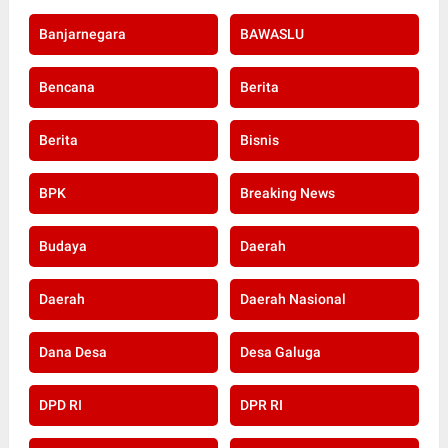
Banjarnegara
BAWASLU
Bencana
Berita
Berita
Bisnis
BPK
Breaking News
Budaya
Daerah
Daerah
Daerah Nasional
Dana Desa
Desa Galuga
DPD RI
DPR RI