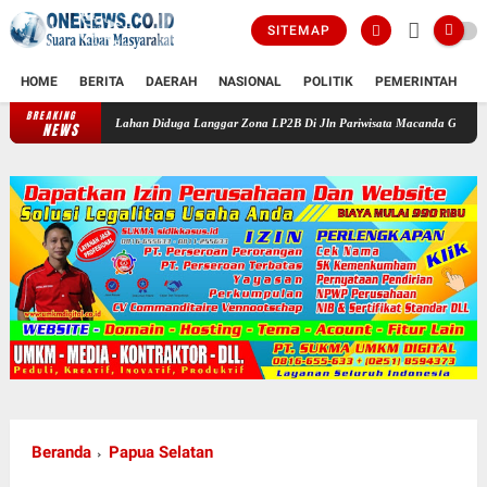
SITEMAP
HOME
BERITA
DAERAH
NASIONAL
POLITIK
PEMERINTAH
K
BREAKING
nan Lahan Diduga Langgar Zona LP2B Di Jln Pariwisata Macanda Gowa, Perumahan Gardeni
NEWS
Beranda
Papua Selatan