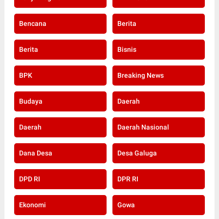
Bencana
Berita
Berita
Bisnis
BPK
Breaking News
Budaya
Daerah
Daerah
Daerah Nasional
Dana Desa
Desa Galuga
DPD RI
DPR RI
Ekonomi
Gowa