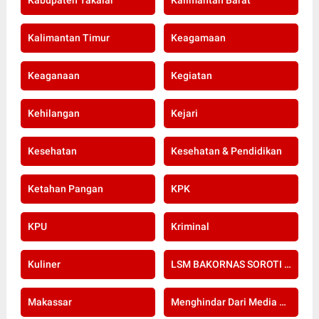
Kabupaten Takalar
Kalimantan Barat
Kalimantan Timur
Keagamaan
Keaganaan
Kegiatan
Kehilangan
Kejari
Kesehatan
Kesehatan & Pendidikan
Ketahan Pangan
KPK
KPU
Kriminal
Kuliner
LSM BAKORNAS SOROTI RE-SERTIFIKASI KOMPETENSI APOTEKER YANG DI SELENGGARAKAN OLEH KOLEGIUM FARMASI
Makassar
Menghindar Dari Media Setelah Terbongkar Kasus Dugaan Gratifikasi Komisioner KPU Kota Bogor