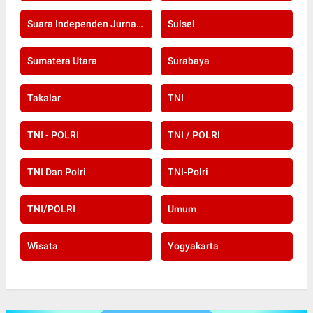
Suara Independen Jurnalis Indonesia
Sulsel
Sumatera Utara
Surabaya
Takalar
TNI
TNI - POLRI
TNI / POLRI
TNI Dan Polri
TNI-Polri
TNI/POLRI
Umum
Wisata
Yogyakarta