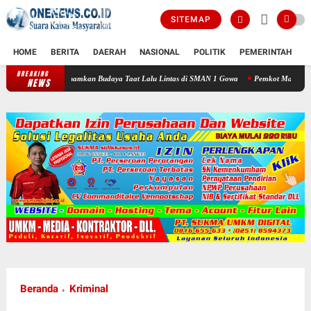
SITEMAP
HOME
BERITA
DAERAH
NASIONAL
POLITIK
PEMERINTAH
K
BREAKING
a Tanamkan Budaya Taat Lalu Lintas di SMAN 1 Gowa
Pemkot Makassar Komitmen Perc
NEWS
Beranda
Kriminal