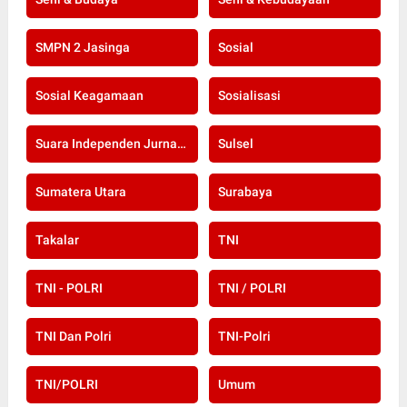
SMPN 2 Jasinga
Sosial
Sosial Keagamaan
Sosialisasi
Suara Independen Jurnalis Indonesia
Sulsel
Sumatera Utara
Surabaya
Takalar
TNI
TNI - POLRI
TNI / POLRI
TNI Dan Polri
TNI-Polri
TNI/POLRI
Umum