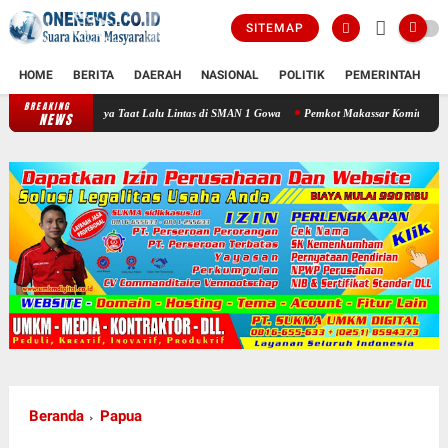
SITEMAP
HOME
BERITA
DAERAH
NASIONAL
POLITIK
PEMERINTAH
K
BREAKING
n Budaya Taat Lalu Lintas di SMAN 1 Gowa
Pemkot Makassar Komitmen Percepatan Pro
NEWS
Beranda
Papua