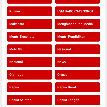
Kuliner
LSM BAKORNAS SOROTI RE-SERTIFIKASI KOMPETENSI APOTEKER YANG DI SELENGGARAKAN OLEH KOLEGIUM FARMASI
Makassar
Menghindar Dari Media Setelah Terbongkar Kasus Dugaan Gratifikasi Komisioner KPU Kota Bogor
Mentri Kesehatan
Mentri Pendidikan
Moto GP
Nasional
Nasional
News
Olahraga
Ormas
Papua
Papua Barat
Papua Selatan
Papua Tengah