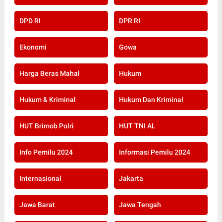
DPD RI
DPR RI
Ekonomi
Gowa
Harga Beras Mahal
Hukum
Hukum & Kriminal
Hukum Dan Kriminal
HUT Brimob Polri
HUT TNI AL
Info Pemilu 2024
Informasi Pemilu 2024
Internasional
Jakarta
Jawa Barat
Jawa Tengah