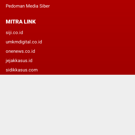
Pedoman Media Siber
MITRA LINK
siji.co.id
umkmdigital.co.id
onenews.co.id
jejakkasus.id
sidikkasus.com
suaradaerah.id
© Copyright 2022 -
1 One News