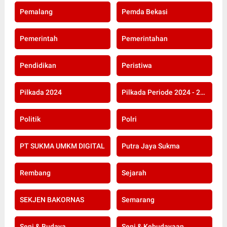
Pemalang
Pemda Bekasi
Pemerintah
Pemerintahan
Pendidikan
Peristiwa
Pilkada 2024
Pilkada Periode 2024 - 2029
Politik
Polri
PT SUKMA UMKM DIGITAL
Putra Jaya Sukma
Rembang
Sejarah
SEKJEN BAKORNAS
Semarang
Seni & Budaya
Seni & Kebudayaan