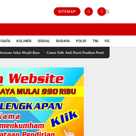
SITEMAP
ISATA
KULINER
SOSIAL
BUDAYA
POLRI
TNI
VIDIO
sjid Raya
Camat Tallo Andi Husni Pastikan Pemilahan Sampah di Kawasan Pasar Pannan