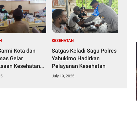
N
KESEHATAN
Sarmi Kota dan
Satgas Keladi Sagu Polres
as Gelar
Yahukimo Hadirkan
saan Kesehatan
Pelayanan Kesehatan
untuk Personel dan
25
July 19, 2025