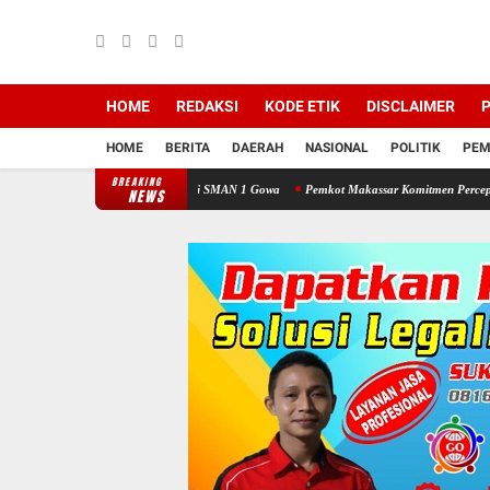
HOME
REDAKSI
KODE ETIK
DISCLAIMER
P
HOME
BERITA
DAERAH
NASIONAL
POLITIK
PEM
BREAKING
 Taat Lalu Lintas di SMAN 1 Gowa
Pemkot Makassar Komitmen Percepatan Proyek PSE
NEWS