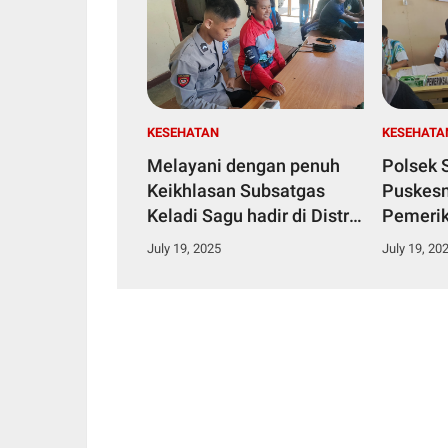
KESEHATAN
KESEHATA
Melayani dengan penuh
Polsek 
Keikhlasan Subsatgas
Puskesm
Keladi Sagu hadir di Distrik
Pemerik
Kenyam, Kab.Nduga
Gratis 
July 19, 2025
July 19, 20
Papua Pegunungan
Warga