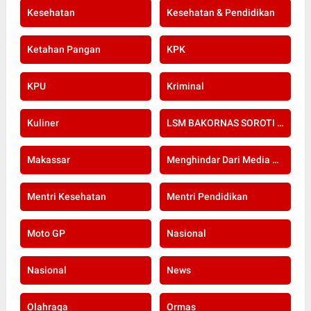
Kesehatan
Kesehatan & Pendidikan
Ketahan Pangan
KPK
KPU
Kriminal
Kuliner
LSM BAKORNAS SOROTI RE-SERTIFIKASI KOMPETENSI APOTEKER YANG DI SELENGGARAKAN OLEH KOLEGIUM FARMASI
Makassar
Menghindar Dari Media Setelah Terbongkar Kasus Dugaan Gratifikasi Komisioner KPU Kota Bogor
Mentri Kesehatan
Mentri Pendidikan
Moto GP
Nasional
Nasional
News
Olahraga
Ormas