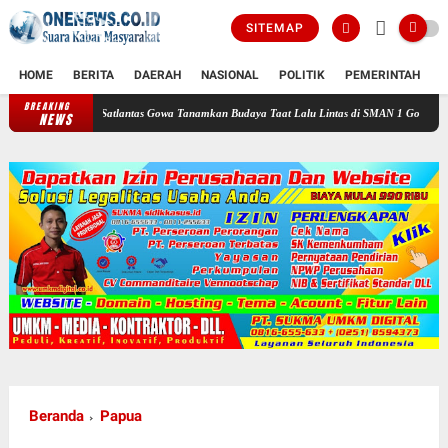
SITEMAP
HOME
BERITA
DAERAH
NASIONAL
POLITIK
PEMERINTAH
K
BREAKING
Satlantas Gowa Tanamkan Budaya Taat Lalu Lintas di SMAN 1 Gowa
Pemkot Makass
NEWS
Beranda
Papua