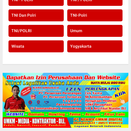
TNI Dan Polri
TNI-Polri
TNI/POLRI
Umum
Wisata
Yogyakarta