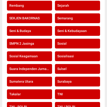
Rembang
Sejarah
SEKJEN BAKORNAS
Semarang
Seni & Budaya
Seni & Kebudayaan
SMPN 2 Jasinga
Sosial
Sosial Keagamaan
Sosialisasi
Suara Independen Jurnalis Indonesia
Sulsel
Sumatera Utara
Surabaya
Takalar
TNI
TNI - POLRI
TNI / POLRI