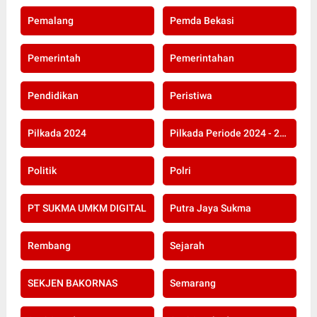
Pemalang
Pemda Bekasi
Pemerintah
Pemerintahan
Pendidikan
Peristiwa
Pilkada 2024
Pilkada Periode 2024 - 2029
Politik
Polri
PT SUKMA UMKM DIGITAL
Putra Jaya Sukma
Rembang
Sejarah
SEKJEN BAKORNAS
Semarang