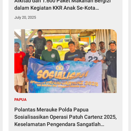
Alkitab dan 1.600 Paket Makanan Bergizi
dalam Kegiatan KKR Anak Se-Kota
Jayapura
July 20, 2025
PAPUA
Polantas Merauke Polda Papua
Sosialisasikan Operasi Patuh Cartenz 2025,
Keselamatan Pengendara Sangatlah