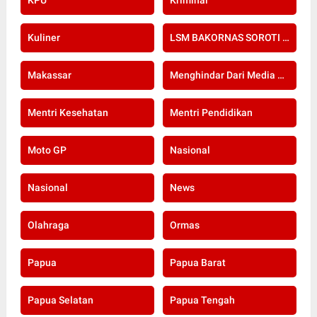
KPU
Kriminal
Kuliner
LSM BAKORNAS SOROTI RE-SERTIFIKASI KOMPETENSI APOTEKER YANG DI SELENGGARAKAN OLEH KOLEGIUM FARMASI
Makassar
Menghindar Dari Media Setelah Terbongkar Kasus Dugaan Gratifikasi Komisioner KPU Kota Bogor
Mentri Kesehatan
Mentri Pendidikan
Moto GP
Nasional
Nasional
News
Olahraga
Ormas
Papua
Papua Barat
Papua Selatan
Papua Tengah