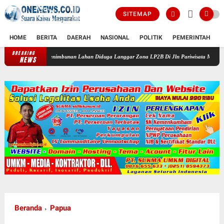
SITEMAP
HOME
BERITA
DAERAH
NASIONAL
POLITIK
PEMERINTAH
K
BREAKING
Penimbunan Lahan Diduga Langgar Zona LP2B Di Jln Pariwisata Macanda Gowa, Perumaha
NEWS
Beranda
Papua