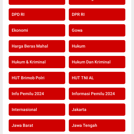
DPD RI
DPR RI
Ekonomi
Gowa
Harga Beras Mahal
Hukum
Hukum & Kriminal
Hukum Dan Kriminal
HUT Brimob Polri
HUT TNI AL
Info Pemilu 2024
Informasi Pemilu 2024
Internasional
Jakarta
Jawa Barat
Jawa Tengah