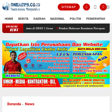
SITEMAP
HOME
BERITA
DAERAH
NASIONAL
POLITIK
PEMERINTAH
K
BREAKING
u Lintas di SMAN 1 Gowa
Pemkot Makassar Komitmen Percepatan Proyek PSEL
Kasa
NEWS
Beranda
News