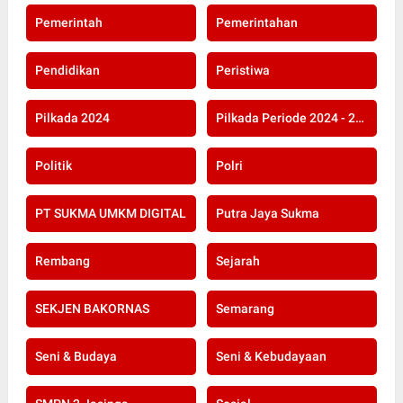
Pemerintah
Pemerintahan
Pendidikan
Peristiwa
Pilkada 2024
Pilkada Periode 2024 - 2029
Politik
Polri
PT SUKMA UMKM DIGITAL
Putra Jaya Sukma
Rembang
Sejarah
SEKJEN BAKORNAS
Semarang
Seni & Budaya
Seni & Kebudayaan