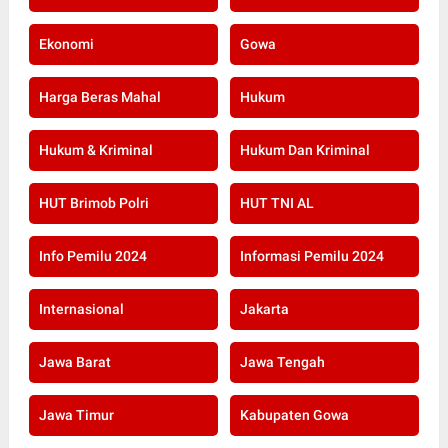
Ekonomi
Gowa
Harga Beras Mahal
Hukum
Hukum & Kriminal
Hukum Dan Kriminal
HUT Brimob Polri
HUT TNI AL
Info Pemilu 2024
Informasi Pemilu 2024
Internasional
Jakarta
Jawa Barat
Jawa Tengah
Jawa Timur
Kabupaten Gowa