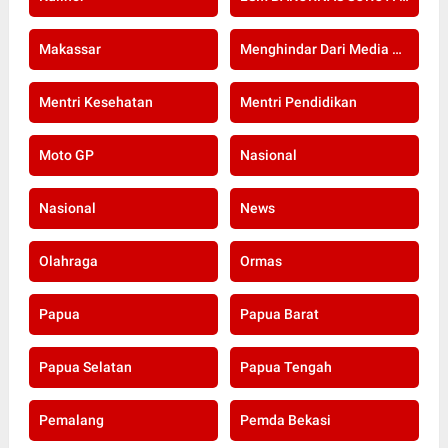
Makassar
Menghindar Dari Media Setelah Terbongkar Kasus Dugaan Gratifikasi Komisioner KPU Kota Bogor
Mentri Kesehatan
Mentri Pendidikan
Moto GP
Nasional
Nasional
News
Olahraga
Ormas
Papua
Papua Barat
Papua Selatan
Papua Tengah
Pemalang
Pemda Bekasi