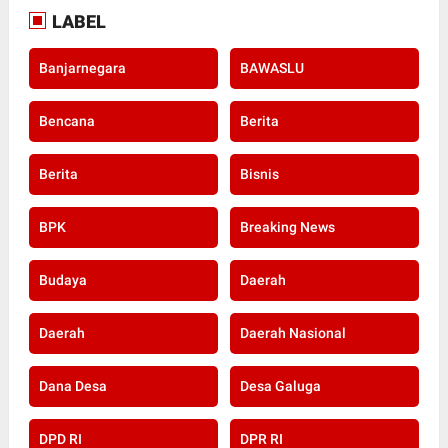
LABEL
Banjarnegara
BAWASLU
Bencana
Berita
Berita
Bisnis
BPK
Breaking News
Budaya
Daerah
Daerah
Daerah Nasional
Dana Desa
Desa Galuga
DPD RI
DPR RI