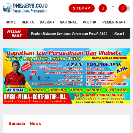
SITEMAP
HOME
BERITA
DAERAH
NASIONAL
POLITIK
PEMERINTAH
K
BREAKING
Pemkot Makassar Komitmen Percepatan Proyek PSEL
Kasat Lantas Polresta Gowa T
NEWS
Beranda
News