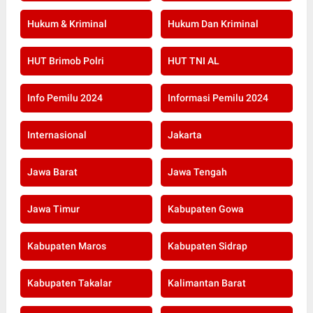
Hukum & Kriminal
Hukum Dan Kriminal
HUT Brimob Polri
HUT TNI AL
Info Pemilu 2024
Informasi Pemilu 2024
Internasional
Jakarta
Jawa Barat
Jawa Tengah
Jawa Timur
Kabupaten Gowa
Kabupaten Maros
Kabupaten Sidrap
Kabupaten Takalar
Kalimantan Barat