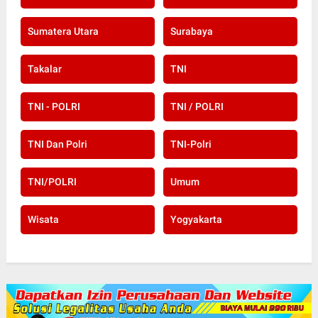
Sumatera Utara
Surabaya
Takalar
TNI
TNI - POLRI
TNI / POLRI
TNI Dan Polri
TNI-Polri
TNI/POLRI
Umum
Wisata
Yogyakarta