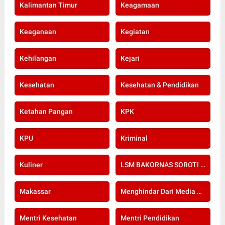
Kalimantan Timur
Keagamaan
Keaganaan
Kegiatan
Kehilangan
Kejari
Kesehatan
Kesehatan & Pendidikan
Ketahan Pangan
KPK
KPU
Kriminal
Kuliner
LSM BAKORNAS SOROTI RE-SERTIFIKASI KOMPETENSI APOTEKER YANG DI SELENGGARAKAN OLEH KOLEGIUM FARMASI
Makassar
Menghindar Dari Media Setelah Terbongkar Kasus Dugaan Gratifikasi Komisioner KPU Kota Bogor
Mentri Kesehatan
Mentri Pendidikan