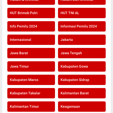
HUT Brimob Polri
HUT TNI AL
Info Pemilu 2024
Informasi Pemilu 2024
Internasional
Jakarta
Jawa Barat
Jawa Tengah
Jawa Timur
Kabupaten Gowa
Kabupaten Maros
Kabupaten Sidrap
Kabupaten Takalar
Kalimantan Barat
Kalimantan Timur
Keagamaan