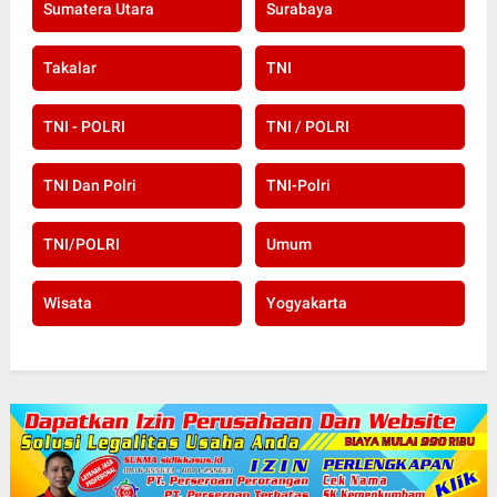
Sumatera Utara
Surabaya
Takalar
TNI
TNI - POLRI
TNI / POLRI
TNI Dan Polri
TNI-Polri
TNI/POLRI
Umum
Wisata
Yogyakarta