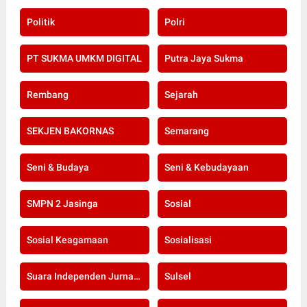
Politik
Polri
PT SUKMA UMKM DIGITAL
Putra Jaya Sukma
Rembang
Sejarah
SEKJEN BAKORNAS
Semarang
Seni & Budaya
Seni & Kebudayaan
SMPN 2 Jasinga
Sosial
Sosial Keagamaan
Sosialisasi
Suara Independen Jurnalis Indonesia
Sulsel