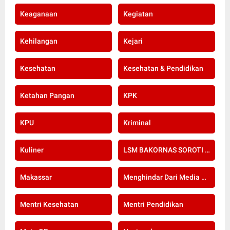
Keaganaan
Kegiatan
Kehilangan
Kejari
Kesehatan
Kesehatan & Pendidikan
Ketahan Pangan
KPK
KPU
Kriminal
Kuliner
LSM BAKORNAS SOROTI RE-SERTIFIKASI KOMPETENSI APOTEKER YANG DI SELENGGARAKAN OLEH KOLEGIUM FARMASI
Makassar
Menghindar Dari Media Setelah Terbongkar Kasus Dugaan Gratifikasi Komisioner KPU Kota Bogor
Mentri Kesehatan
Mentri Pendidikan