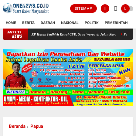
SITEMAP
HOME
BERITA
DAERAH
NASIONAL
POLITIK
PEMERINTAH
K
BREAKING
AKP Hasan Fadhlyh Kawal CFD, Sapa Warga di Jalan Raya
Penimbunan Lahan Didug
NEWS
Beranda
Papua