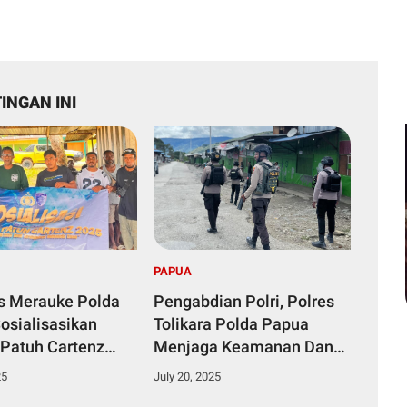
INGAN INI
PAPUA
s Merauke Polda
Pengabdian Polri, Polres
osialisasikan
Tolikara Polda Papua
 Patuh Cartenz
Menjaga Keamanan Dan
eselamatan
Kenyamanan Masyarakat
25
July 20, 2025
ara Sangatlah