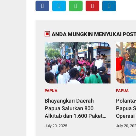
ANDA MUNGKIN MENYUKAI POST
PAPUA
PAPUA
Bhayangkari Daerah
Polanta
Papua Salurkan 800
Papua S
Alkitab dan 1.600 Paket
Operasi
Makanan Bergizi dalam
2025, K
July 20, 2025
July 20, 20
Kegiatan KKR Anak Se-
Pengend