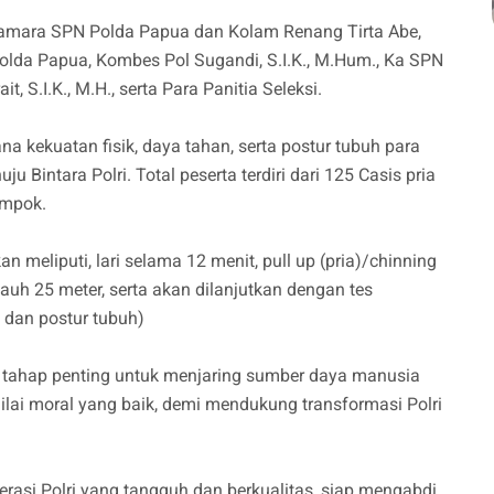
samara SPN Polda Papua dan Kolam Renang Tirta Abe,
Polda Papua, Kombes Pol Sugandi, S.I.K., M.Hum., Ka SPN
, S.I.K., M.H., serta Para Panitia Seleksi.
na kekuatan fisik, daya tahan, serta postur tubuh para
u Bintara Polri. Total peserta terdiri dari 125 Casis pria
ompok.
 meliputi, lari selama 12 menit, pull up (pria)/chinning
sejauh 25 meter, serta akan dilanjutkan dengan tes
, dan postur tubuh)
tu tahap penting untuk menjaring sumber daya manusia
nilai moral yang baik, demi mendukung transformasi Polri
rasi Polri yang tangguh dan berkualitas, siap mengabdi