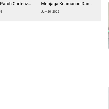
 Patuh Cartenz
Menjaga Keamanan Dan
eselamatan
Kenyamanan Masyarakat
25
July 20, 2025
ara Sangatlah