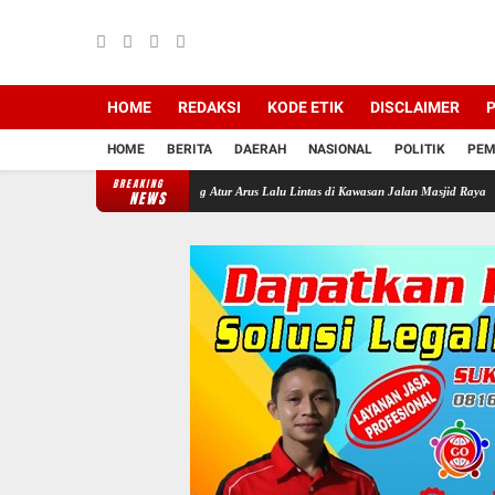
HOME
REDAKSI
KODE ETIK
DISCLAIMER
P
HOME
BERITA
DAERAH
NASIONAL
POLITIK
PEM
BREAKING
 Turun Langsung Atur Arus Lalu Lintas di Kawasan Jalan Masjid Raya
Camat Tallo Andi 
NEWS