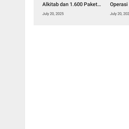
Alkitab dan 1.600 Paket
Operasi
Makanan Bergizi dalam
2025, K
July 20, 2025
July 20, 20
Kegiatan KKR Anak Se-
Pengend
Kota Jayapura
Penting