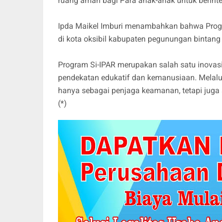
ruang aman bagi Para anak-anak untuk berint
Ipda Maikel Imburi menambahkan bahwa Progra
di kota oksibil kabupaten pegunungan bintan
Program Si-IPAR merupakan salah satu inovas
pendekatan edukatif dan kemanusiaan. Melalui
hanya sebagai penjaga keamanan, tetapi jug
(*)