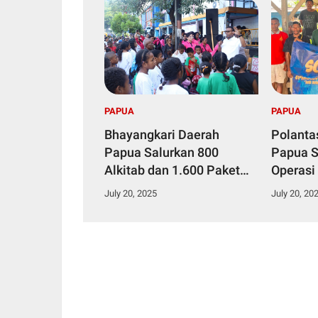
PAPUA
PAPUA
Bhayangkari Daerah
Polanta
Papua Salurkan 800
Papua S
Alkitab dan 1.600 Paket
Operasi
Makanan Bergizi dalam
2025, K
July 20, 2025
July 20, 20
Kegiatan KKR Anak Se-
Pengend
Kota Jayapura
Penting