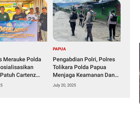
PAPUA
s Merauke Polda
Pengabdian Polri, Polres
osialisasikan
Tolikara Polda Papua
 Patuh Cartenz
Menjaga Keamanan Dan
eselamatan
Kenyamanan Masyarakat
25
July 20, 2025
ara Sangatlah