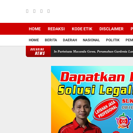
HOME
REDAKSI
KODE ETIK
DISCLAIMER
P
HOME
BERITA
DAERAH
NASIONAL
POLITIK
PEM
BREAKING
ar Zona LP2B Di Jln Pariwisata Macanda Gowa, Perumahan Gardenia Land Tanpa Izin PBG
NEWS