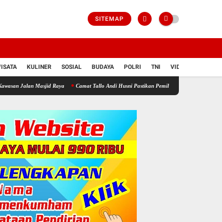
SITEMAP
ISATA
KULINER
SOSIAL
BUDAYA
POLRI
TNI
VIDIO
asjid Raya
Camat Tallo Andi Husni Pastikan Pemilahan Sampah di Kawasan Pasar Panna