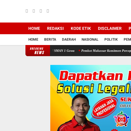
HOME
REDAKSI
KODE ETIK
DISCLAIMER
P
HOME
BERITA
DAERAH
NASIONAL
POLITIK
PEM
BREAKING
a Taat Lalu Lintas di SMAN 1 Gowa
Pemkot Makassar Komitmen Percepatan Proyek PS
NEWS