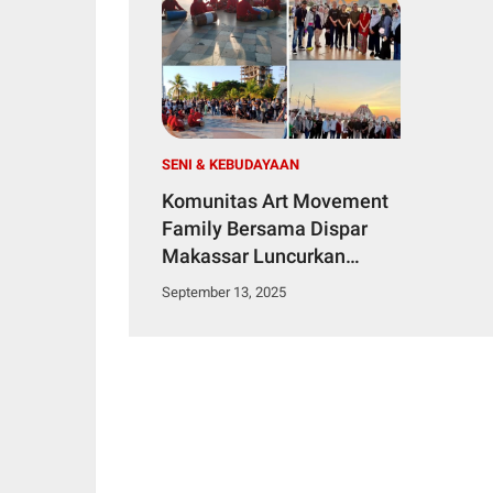
SENI & KEBUDAYAAN
Komunitas Art Movement
Family Bersama Dispar
Makassar Luncurkan
Budaya Baru Bertajuk
September 13, 2025
"Attayang Sunset"