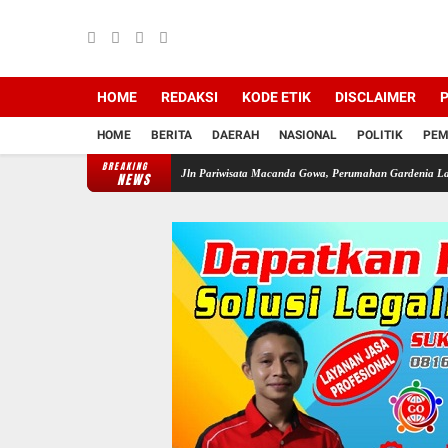
HOME
REDAKSI
KODE ETIK
DISCLAIMER
P
HOME
BERITA
DAERAH
NASIONAL
POLITIK
PEM
BREAKING
gar Zona LP2B Di Jln Pariwisata Macanda Gowa, Perumahan Gardenia Land Tanpa Izin PBG
NEWS