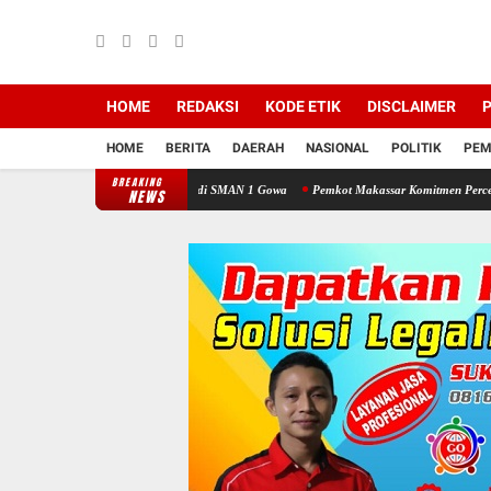
HOME
REDAKSI
KODE ETIK
DISCLAIMER
P
HOME
BERITA
DAERAH
NASIONAL
POLITIK
PEM
BREAKING
a Taat Lalu Lintas di SMAN 1 Gowa
Pemkot Makassar Komitmen Percepatan Proyek PS
NEWS