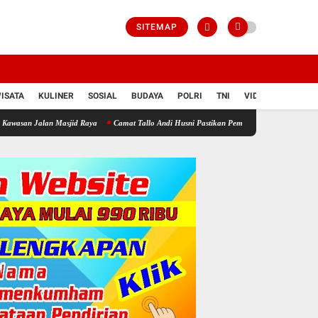
SITEMAP
ISATA
KULINER
SOSIAL
BUDAYA
POLRI
TNI
VIDIO
asjid Raya
Camat Tallo Andi Husni Pastikan Pemilahan Sampah di Kawasan Pasar Panna