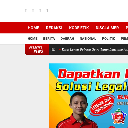
HOME
REDAKSI
KODE ETIK
DISCLAIMER
P
HOME
BERITA
DAERAH
NASIONAL
POLITIK
PEM
BREAKING
rcepatan Proyek PSEL
Kasat Lantas Polresta Gowa Turun Langsung Atur Arus Lalu Linta
NEWS