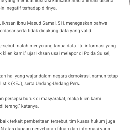
e yang memuat ilustrasi karikatur atau animasi disertai
ni negatif terhadap dirinya.
 Ikhsan Ibnu Masud Samal, SH, menegaskan bahwa
rdasar serta tidak didukung data yang valid.
tersebut malah menyerang tanpa data. Itu informasi yang
ien kami,” ujar Ikhsan usai melapor di Polda Sulsel,
kan hal yang wajar dalam negara demokrasi, namun tetap
istik (KEJ), serta Undang-Undang Pers.
 persepsi buruk di masyarakat, maka klien kami
 terang,” katanya.
ik terkait pemberitaan tersebut, tim kuasa hukum juga
N atas dugaan penyebaran fitnah dan informasi yang