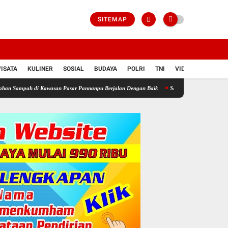
SITEMAP
ISATA
KULINER
SOSIAL
BUDAYA
POLRI
TNI
VIDIO
Kawasan Pasar Pannanpu Berjalan Dengan Baik
Satlantas Polresta Gowa Mengajak Genera